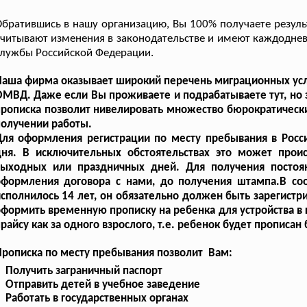
братившись в нашу организацию, Вы 100% получаете резуль
читывают изменения в законодательстве и имеют каждодне
лужбы Российской Федерации.
аша фирма оказывает широкий перечень миграционных услу
МВД. Даже если Вы проживаете и подрабатываете тут, но з
рописка позволит нивелировать множество бюрократически
олучении работы.
ля оформления регистрации по месту пребывания в Росси
дня. В исключительных обстоятельствах это может прои
выходных или праздничных дней. Для получения постоя
оформления договора с нами, до получения штампа.В соо
сполнилось 14 лет, он обязательно должен быть зарегистр
формить временную прописку на ребенка для устройства в 
райсу как за одного взрослого, т.е. ребенок будет прописан
рописка по месту пребывания позволит Вам:
Получить заграничный паспорт
Отправить детей в учебное заведение
Работать в государственных органах