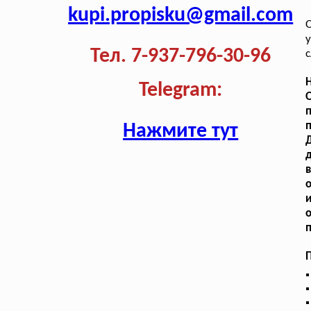
kupi.propisku@gmail.com
О
у
Тел. 7-937-796-30-96
с
Н
Telegram:
О
п
п
Нажмите тут
Д
и
о
п
П