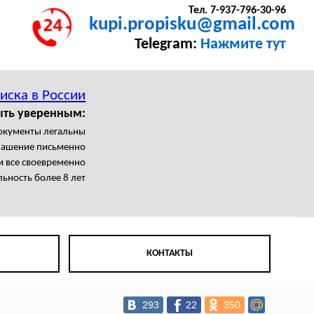
Тел. 7-937-796-30-96
kupi.propisku@gmail.com
Telegram:
Нажмите тут
иска в России
ыть уверенным:
документы легальны
лашение письменно
 все своевременно
ьность более 8 лет
КОНТАКТЫ
293
22
350