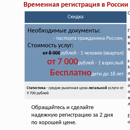
Временная регистрация в России
С
Скидка
Необходимые документы:
П
- паспорта гражданина России;
Стоимость услуг:
о
от 8 000
рублей - 1 человек (квартал)
от 7 000
Н
рублей - 1 взрослый
М
Бесплатно
п
дети до 18 лет
Статистика
- средне рыночная цена
легальной
услуги от
п
9 700 рублей
я
л
Обращайтесь и сделайте
надежную регистрацию за 2 дня
Е
о
по хорошей цене.